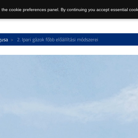
 the cookie preferences panel. By continuing you accept essential cook
gusa
2. Ipari gázok főbb előállítási módszerei