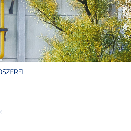
DSZEREI
r)