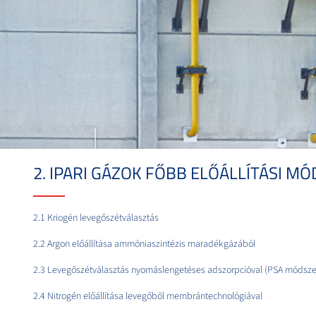
2. IPARI GÁZOK FŐBB ELŐÁLLÍTÁSI MÓ
2.1 Kriogén levegőszétválasztás
2.2 Argon előállítása ammóniaszintézis maradékgázából
2.3 Levegőszétválasztás nyomáslengetéses adszorpcióval (PSA módsze
2.4 Nitrogén előállítása levegőből membrántechnológiával