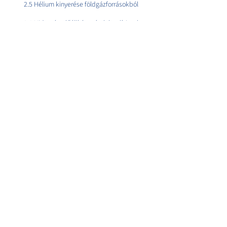
2.5 Hélium kinyerése földgázforrásokból
2.6 Hidrogén előállítása vízelektrolízissel
2.7 Hidrogén előállítása földgázból gőzreformálással
2.8 Szén-dioxid előállítása természetes földgázforrásból
2.9 Acetilén előállítás kalcium-karbidból
2.10 Gázkeverékek készítése
2.11 Gáztisztítási módszerek