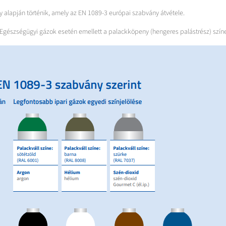
alapján történik, amely az EN 1089-3 európai szabvány átvétele.
k. Egészségügyi gázok esetén emellett a palackköpeny (hengeres palástrész) színe