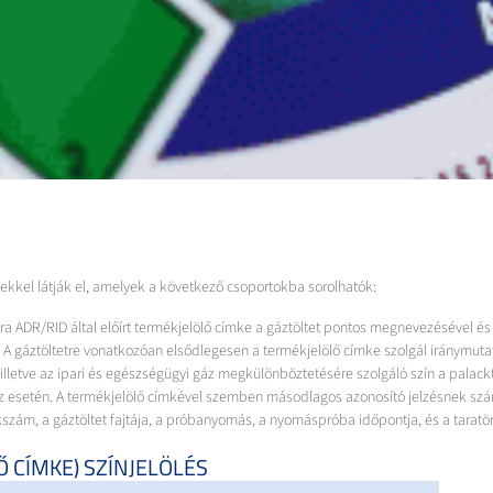
ekkel látják el, amelyek a következő csoportokba sorolhatók:
ra ADR/RID által előírt termékjelölő címke a gáztöltet pontos megnevezésével és
. A gáztöltetre vonatkozóan elsődlegesen a termékjelölő címke szolgál iránymuta
n, illetve az ipari és egészségügyi gáz megkülönböztetésére szolgáló szín a palac
tűz esetén. A termékjelölő címkével szemben másodlagos azonosító jelzésnek szá
kszám, a gáztöltet fajtája, a próbanyomás, a nyomáspróba időpontja, és a taratöm
 CÍMKE) SZÍNJELÖLÉS