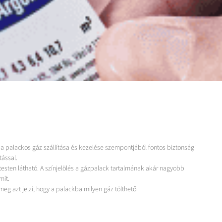
 a palackos gáz szállítása és kezelése szempontjából fontos biztonsági
tással.
ktesten látható. A színjelölés a gázpalack tartalmának akár nagyobb
mít.
eg azt jelzi, hogy a palackba milyen gáz tölthető.