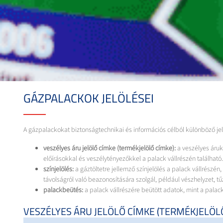
GÁZPALACKOK JELÖLÉSEI
A gázpalackokat biztonságtechnikai és információs célból különböző jel
veszélyes áru jelölő címke (termékjelölő címke):
a veszélyes áruk
előírásokkal és veszélytényezőkkel a palack vállrészén található
színjelölés:
a gáztöltetre jellemző színjelölés a palack vállrészé
távolságról való beazonosítására szolgál, például vészhelyzet, 
palackbeütés:
a palack vállrészére beütött adatok, mint a palac
VESZÉLYES ÁRU JELÖLŐ CÍMKE (TERMÉKJELÖLŐ