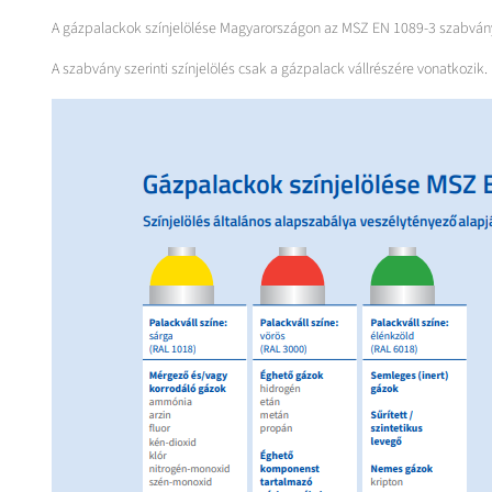
A gázpalackok színjelölése Magyarországon az MSZ EN 1089-3 szabvány 
A szabvány szerinti színjelölés csak a gázpalack vállrészére vonatkozi