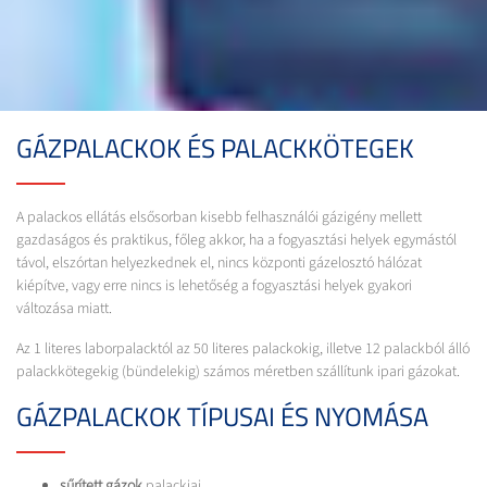
GÁZPALACKOK ÉS PALACKKÖTEGEK
A palackos ellátás elsősorban kisebb felhasználói gázigény mellett
gazdaságos és praktikus, főleg akkor, ha a fogyasztási helyek egymástól
távol, elszórtan helyezkednek el, nincs központi gázelosztó hálózat
kiépítve, vagy erre nincs is lehetőség a fogyasztási helyek gyakori
változása miatt.
Az 1 literes laborpalacktól az 50 literes palackokig, illetve 12 palackból álló
palackkötegekig (bündelekig) számos méretben szállítunk ipari gázokat.
GÁZPALACKOK TÍPUSAI ÉS NYOMÁSA
sűrített gázok
palackjai