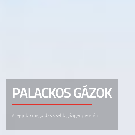
PALACKOS GÁZOK
A legjobb megoldás kisebb gázigény esetén