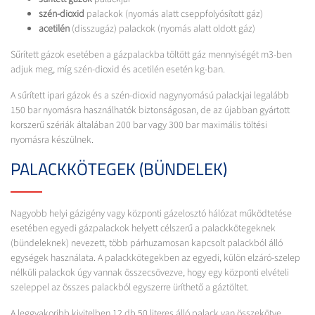
szén-dioxid
palackok (nyomás alatt cseppfolyósított gáz)
acetilén
(disszugáz) palackok (nyomás alatt oldott gáz)
Sűrített gázok esetében a gázpalackba töltött gáz mennyiségét m3-ben
adjuk meg, míg szén-dioxid és acetilén esetén kg-ban.
A sűrített ipari gázok és a szén-dioxid nagynyomású palackjai legalább
150 bar nyomásra használhatók biztonságosan, de az újabban gyártott
korszerű szériák általában 200 bar vagy 300 bar maximális töltési
nyomásra készülnek.
PALACKKÖTEGEK (BÜNDELEK)
Nagyobb helyi gázigény vagy központi gázelosztó hálózat működtetése
esetében egyedi gázpalackok helyett célszerű a palackkötegeknek
(bündeleknek) nevezett, több párhuzamosan kapcsolt palackból álló
egységek használata. A palackkötegekben az egyedi, külön elzáró-szelep
nélküli palackok úgy vannak összecsövezve, hogy egy központi elvételi
szeleppel az összes palackból egyszerre üríthető a gáztöltet.
A leggyakoribb kivitelben 12 db 50 literes álló palack van összekötve.