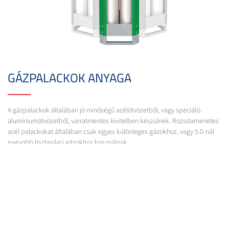
GÁZPALACKOK ANYAGA
A gázpalackok általában jó minőségű acélötvözetből, vagy speciális
alumíniumötvözetből, varratmentes kivitelben készülnek. Rozsdamenetes
acél palackokat általában csak egyes különleges gázokhoz, vagy 5.0-nál
nagyobb tisztaságú gázokhoz használnak.
GÁZPALACKOK JELÖLÉSEI
A palackokat biztonságtechnikai és információs célból különböző jelekkel
látják el:
gáztöltetre jellemző színjelölés a palack vállrészén (MSZ EN 1089-3