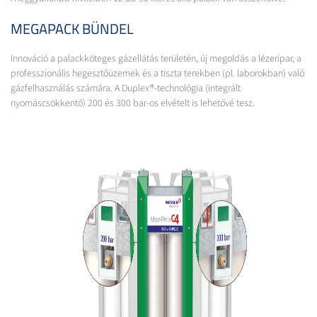
MEGAPACK BÜNDEL
Innováció a palackköteges gázellátás területén, új megoldás a lézeripar, a
professzionális hegesztőüzemek és a tiszta terekben (pl. laborokban) való
gázfelhasználás számára. A Duplex®-technológia (integrált
nyomáscsökkentő) 200 és 300 bar-os elvételt is lehetővé tesz.