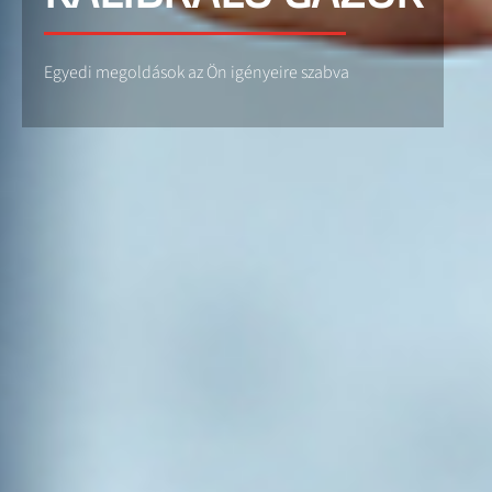
Egyedi megoldások az Ön igényeire szabva