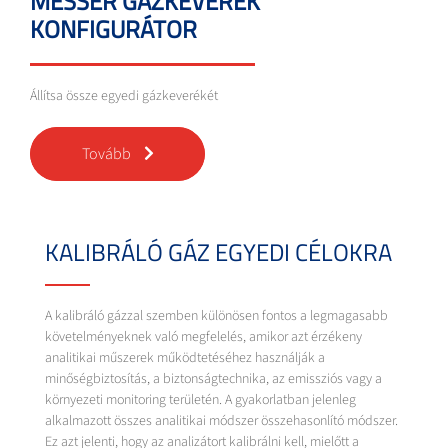
MESSER GÁZKEVERÉK
KONFIGURÁTOR
Állítsa össze egyedi gázkeverékét
Tovább
KALIBRÁLÓ GÁZ EGYEDI CÉLOKRA
A kalibráló gázzal szemben különösen fontos a legmagasabb
követelményeknek való megfelelés, amikor azt érzékeny
analitikai műszerek működtetéséhez használják a
minőségbiztosítás, a biztonságtechnika, az emissziós vagy a
környezeti monitoring területén. A gyakorlatban jelenleg
alkalmazott összes analitikai módszer összehasonlító módszer.
Ez azt jelenti, hogy az analizátort kalibrálni kell, mielőtt a