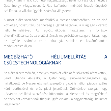
mintegy hárommillió köbméter nagytisztaságú héliumot vásárol, amelyet a
QatarEnergy világszínvonalú, Ras Laffanban működő létesítményeiből
szállítanak a vállalat ügyfelei számára világszerte.
A most aláírt szerződés mérföldkő a Messer történetében: ez az első
közvetlen, hosszú távú partnerség a QatarEnergy-vel, a világ egyik vezető
héliumtermelőjével. Az együttműködés hozzájárul a források
diverzifikálásához és az ellátási láncok megerősítéséhez, garantálva, hogy
az ügyfelek számára ez a ritka gáz stabilan és kiszámíthatóan
rendelkezésre álljon.
MEGBÍZHATÓ HÉLIUMELLÁTÁS A
CSÚCSTECHNOLÓGIÁKNAK
Az aláírási ceremónián, amelyen mindkét vállalat felsővezetői részt vettek,
Saad Sherida Al-Kaabi, a QatarEnergy elnök-vezérigazgatója így
nyilatkozott: „A Messer elismert szereplő a globális héliumpiacon, széles
körű portfólióval és erős piaci jelenléttel. Örömünkre szolgál, hogy
közvetlen szállítási szerződést köthettünk a Messer-rel és megbízható
partnerként közösen szállíthatjuk ügyfeleinknek a nagytisztaságú héliumot
világszerte.”