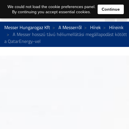
We could not load the cookie preferences panel.
Continue
By continuing you accept essential cookies.
Messer Hungarogaz Kft
A Messerről
Hírek
Híreink
A Messer hosszú távú héliumellátási megállapodást kötött
a QatarEnergy-vel