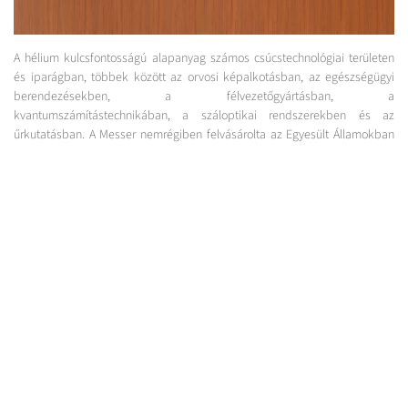
A hélium kulcsfontosságú alapanyag számos csúcstechnológiai területen
és iparágban, többek között az orvosi képalkotásban, az egészségügyi
berendezésekben, a félvezetőgyártásban, a
kvantumszámítástechnikában, a száloptikai rendszerekben és az
űrkutatásban. A Messer nemrégiben felvásárolta az Egyesült Államokban
működő egykori Federal Helium Systemet, amellyel megerősítette globális
pozícióját a héliumpiacon. A QatarEnergy-vel létrejött megállapodás
tovább bővíti a vállalat beszerzési portfólióját és erősíti nemzetközi
jelenlétét.
Bernd Eulitz, a Messer SE & Co. KGaA vezérigazgatója így fogalmazott:
„Ez a megállapodás erősíti ügyfeleink bizalmát a folyamatos és kiváló
minőségű ellátás iránt, amely elősegíti üzleti tevékenységük és innovációik
sikerét. Mindenekelőtt azonban világosan kifejezi elkötelezettségünket
ügyfeleink mellett: biztosítjuk számukra a hosszú távú növekedésükhöz
nélkülözhetetlen hélium biztonságos és megbízható rendelkezésre
állását.”
A QatarEnergy-vel való partnerség újabb mérföldkő a Messer számára a