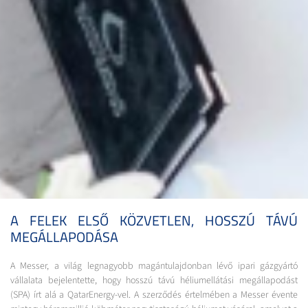
A FELEK ELSŐ KÖZVETLEN, HOSSZÚ TÁVÚ
MEGÁLLAPODÁSA
A Messer, a világ legnagyobb magántulajdonban lévő ipari gázgyártó
vállalata bejelentette, hogy hosszú távú héliumellátási megállapodást
(SPA) írt alá a QatarEnergy-vel. A szerződés értelmében a Messer évente