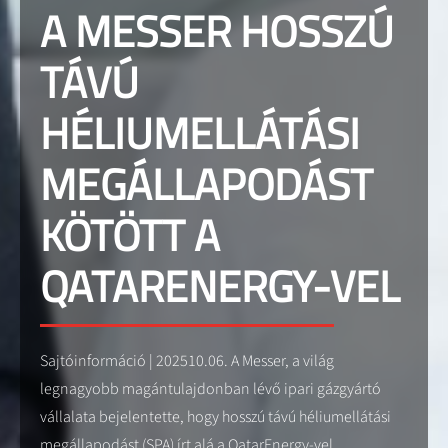
A MESSER HOSSZÚ
TÁVÚ
HÉLIUMELLÁTÁSI
MEGÁLLAPODÁST
KÖTÖTT A
QATARENERGY-VEL
Sajtóinformáció | 202510.06. A Messer, a világ
legnagyobb magántulajdonban lévő ipari gázgyártó
vállalata bejelentette, hogy hosszú távú héliumellátási
megállapodást (SPA) írt alá a QatarEnergy-vel.