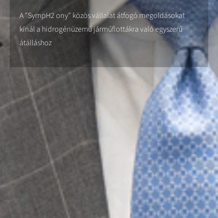
A "SympH2 ony" közös vállalat átfogó megoldásokat
kínál a hidrogénüzemű járműflottákra való egyszerű
átálláshoz