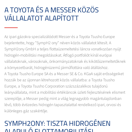
A TOYOTA ÉS A MESSER KÖZÖS
VÁLLALATOT ALAPÍTOTT
Az ipari gázokra specializálódott Messer és a Toyota Tsusho Europe
bejelentette, hogy "SympH2 ony" néven közös vállalatot létesít. A
SympH2ony GmbH a teljes flottaüzemeltetési láncra vonatkozóan nyújt
hidrogén-mobilitási megoldásokat. Átfogó portfoliót kínál európai
vállalatoknak, városoknak, önkormányzatoknak és kikötőüzemeltetőknek
a környezetbarát, hidrogénüzemű járműflottára való átálláshoz.
A Toyota Tsusho Europe SA és a Messer SE & Co. KGaA saját erősségeiket
hozzák be az újonnan létrehozott közös vállalatba: a Toyota Tsusho
Europe, a Toyota Tsusho Corporation százszázalékos tulajdonú
leányvállalata, mint a mobilitási értékláncok üzleti fejlesztésének elismert
szereplője, a Messer pedig mint a világ legnagyobb magántulajdonban
lévő, több évtizedes hidrogén tapasztalattal rendelkező ipari, orvosi és
különleges gáz szakértője.
SYMPH2ONY: TISZTA HIDROGÉNEN
ALAPULÓ FLOTTAMOBILITÁSI