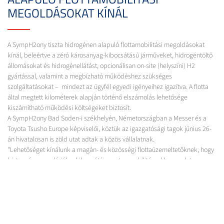
MEGOLDÁSOKAT KÍNÁL
A SympH2ony tiszta hidrogénen alapuló flottamobilitási megoldásokat
kínál, beleértve a zéró károsanyag-kibocsátású járműveket, hidrogéntöltő
állomásokat és hidrogénellátást, opcionálisan on-site (helyszíni) H2
gyártással, valamint a megbízható működéshez szükséges
szolgáltatásokat – mindezt az ügyfél egyedi igényeihez igazítva. A flotta
által megtett kilométerek alapján történő elszámolás lehetősége
kiszámítható működési költségeket biztosít.
A SympH2ony Bad Soden-i székhelyén, Németországban a Messer és a
Toyota Tsusho Europe képviselői, köztük az igazgatósági tagok június 26-
án hivatalosan is zöld utat adtak a közös vállalatnak.
"Lehetőséget kínálunk a magán- és közösségi flottaüzemeltetőknek, hogy
biztonságosan elérjék a kibocsátásmentes mobilitással kapcsolatos
céljaikat. A SympH2ony segít leküzdeni az olyan akadályokat, mint a
technológiai bizonytalanság, a bonyolult kereskedelmi és szabályozási
folyamatok és a finanszírozási háttér elérhetősége. Ezzel a szakértő
támogatással a flottaüzemeltetőknek lehetőségük van arra, hogy stratégiai
szempontokat előtérbe helyezve cselekedjenek, és jelentős lépéseket
tegyenek a zéró kibocsátású üzemeltetés felé, miközben továbbra is az