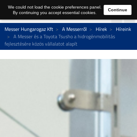
We could not load the cookie preferences panel.
Continue
By continuing you accept essential cookies.
Messer Hungarogaz Kft
A Messerről
Hírek
Híreink
A Messer és a Toyota Tsusho a hidrogénmobilitás
fejlesztésére közös vállalatot alapít