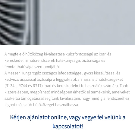
A megfelelő hűtőközeg kiválasztása kulcsfontosságú az ipari és
kereskedelmi hűtőrendszerek hatékonysága, biztonsága és
fenntarthatósága szempontjából.
A Messer Hungarogáz országos lefedettséggel, gyors kiszállítással és
kedvező árazással biztosítja a leggyakrabban használt hűtőközegeket
(R134a, R744 és R717) ipari és kereskedelmi felhasználók számára. Több
kiszerelésben, megbízható minőségben érhetők el termékeink, amelyeket
szakértői támogatással segítünk kiválasztani, hogy mindig a rendszeréhez
legoptimálisabb hűtőközeget használhassa.
Kérjen ajánlatot online, vagy vegye fel velünk a
kapcsolatot!