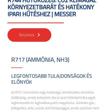
R744 HŰTŐKÖZEG: CO2 KLÍMAGÁZ
KÖRNYEZETBARÁT ÉS HATÉKONY
IPARI HŰTÉSHEZ | MESSER
Részletek
R717 (AMMÓNIA, NH3)
LEGFONTOSABB TULAJDONSÁGOK ÉS
ELŐNYÖK
Az R717 (ammónia) nagy tisztaságú, természetes ammónia
hűtőközeg, amely évtizedek óta az ipari hűtéstechnika egyik
legfontosabb és leghatékonyabb megoldása. Színtelen gáz,
jellegzetes, erős, szúrós ammóniaszaggal, amely azonban nem