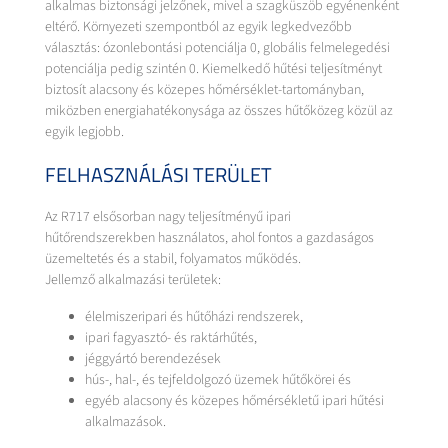
alkalmas biztonsági jelzőnek, mivel a szagküszöb egyénenként
eltérő. Környezeti szempontból az egyik legkedvezőbb
választás: ózonlebontási potenciálja 0, globális felmelegedési
potenciálja pedig szintén 0. Kiemelkedő hűtési teljesítményt
biztosít alacsony és közepes hőmérséklet-tartományban,
miközben energiahatékonysága az összes hűtőközeg közül az
egyik legjobb.
FELHASZNÁLÁSI TERÜLET
Az R717 elsősorban nagy teljesítményű ipari
hűtőrendszerekben használatos, ahol fontos a gazdaságos
üzemeltetés és a stabil, folyamatos működés.
Jellemző alkalmazási területek:
élelmiszeripari és hűtőházi rendszerek,
ipari fagyasztó- és raktárhűtés,
jéggyártó berendezések
hús-, hal-, és tejfeldolgozó üzemek hűtőkörei és
egyéb alacsony és közepes hőmérsékletű ipari hűtési
alkalmazások.