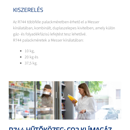
KISZERELÉS
Az R744 többféle palackméretben érhető el a Messer
kínálatában, kombinált, duplaszelepes kivitelben, amely külön
gáz- és folyadékfázisú lefejtést tesz lehetővé.
R744 palackméretek a Messer kínálatában:
10 kg,
20 kg és
37,5 kg.