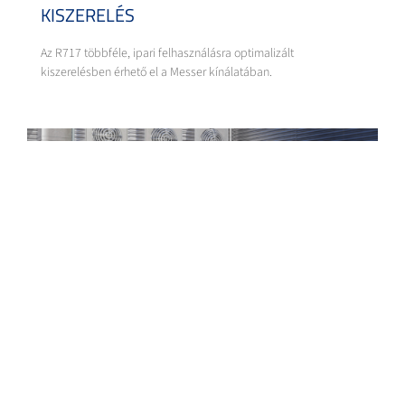
KISZERELÉS
Az R717 többféle, ipari felhasználásra optimalizált
kiszerelésben érhető el a Messer kínálatában.
R717 AMMÓNIA HŰTŐKÖZEG
TÖBBFÉLE KISZERELÉSBEN | MESSER
Részletek