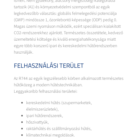
ismert. Nem gyúlékony, alacsony mérgezőségi kategóriába
tartozik (A1) és környezetvédelmi szempontból az egyik
legkedvezőbb választás: globális felmelegedési potenciálja
(GWP) mindössze 1, ózonlebontó képessége (ODP) pedig 0.
Magas üzemi nyomáson működik, ezért speciálisan kialakított
CO2-rendszerekhez ajánlott. Természetes összetétele, kedvező
üzemeltetési költsége és kiváló energiahatékonysága miatt
egyre több korszerű ipari és kereskedelmi hűtőrendszerben
használják.
FELHASZNÁLÁSI TERÜLET
Az R744 az egyik legszélesebb körben alkalmazott természetes
hűtőközeg a modern hűtéstechnikában.
Leggyakoribb felhasználási területei:
kereskedelmi hűtés (szupermarketek,
élelmiszerüzletek),
ipari hűtőrendszerek,
hőszivattyúk,
raktárhűtés és szállítmányozási hűtés,
klímatechnikai megoldások.