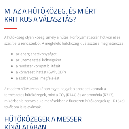
MI AZ A HŰTŐKÖZEG, ÉS MIÉRT
KRITIKUS A VÁLASZTÁS?
A hűtőközeg olyan közeg, amely a hűtési körfolyamat során hőt von el és
szállít el a rendszerből. A megfelelő hűtőközeg kiválasztása meghatározza:
az energiahatékonyságot
az üzemeltetési költségeket
a rendszer kompatibilitását
a környezeti hatást (GWP, ODP)
a szabályozási megfelelést
A modern hűtéstechnikában egyre nagyobb szerepet kapnak a
természetes hűtőközegek, mint a CO₂ (R744) és az ammónia (R717),
miközben bizonyos alkalmazásokban a fluorozott hűtőközegek (pl. R134a)
továbbra is relevánsak.
HŰTŐKÖZEGEK A MESSER
KÍNÁLATÁBAN