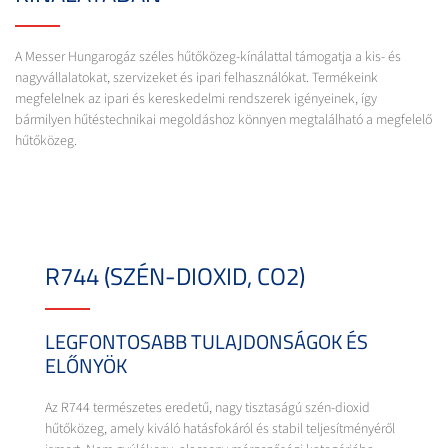
A Messer Hungarogáz széles hűtőközeg-kínálattal támogatja a kis- és
nagyvállalatokat, szervizeket és ipari felhasználókat. Termékeink
megfelelnek az ipari és kereskedelmi rendszerek igényeinek, így
bármilyen hűtéstechnikai megoldáshoz könnyen megtalálható a megfelelő
hűtőközeg.
R744 (SZÉN-DIOXID, CO2)
LEGFONTOSABB TULAJDONSÁGOK ÉS
ELŐNYÖK
Az R744 természetes eredetű, nagy tisztaságú szén-dioxid
hűtőközeg, amely kiváló hatásfokáról és stabil teljesítményéről